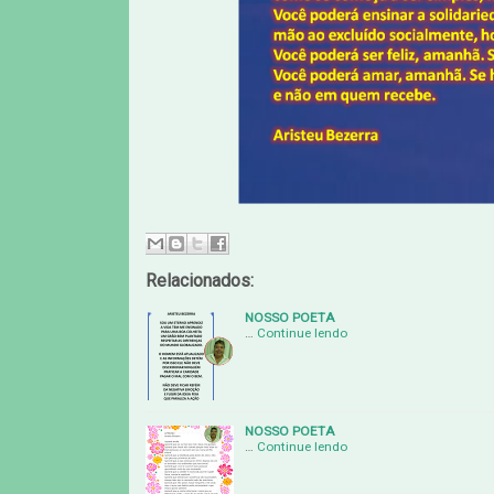
Relacionados:
NOSSO POETA
…
Continue lendo
NOSSO POETA
…
Continue lendo