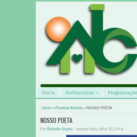
Inicio
Institucional
»
Programaçõ
Início
»
Poesias Aristeu
» NOSSO POETA
NOSSO POETA
Por
Ricardo Souto
quarta-feira, julho 30, 2014