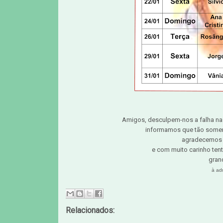
Amigos, desculpem-nos a falha na
informamos que tão soment
agradecemos 
e com muito carinho tent
gran
à ad
Relacionados: