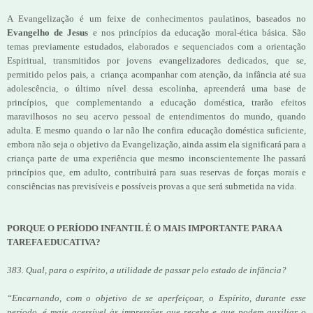
A Evangelização é um feixe de conhecimentos paulatinos, baseados no
Evangelho de Jesus
e nos princípios da educação moral-ética básica. São
temas previamente estudados, elaborados e sequenciados com a orientação
Espiritual, transmitidos por jovens evangelizadores dedicados, que se,
permitido pelos pais, a criança acompanhar com atenção, da infância até sua
adolescência, o último nível dessa escolinha, apreenderá uma base de
princípios, que complementando a educação doméstica, trarão efeitos
maravilhosos no seu acervo pessoal de entendimentos do mundo, quando
adulta. E mesmo quando o lar não lhe confira educação doméstica suficiente,
embora não seja o objetivo da Evangelização, ainda assim ela significará para a
criança parte de uma experiência que mesmo inconscientemente lhe passará
princípios que, em adulto, contribuirá para suas reservas de forças morais e
consciências nas previsíveis e possíveis provas a que será submetida na vida.
PORQUE O PERÍODO INFANTIL É O MAIS IMPORTANTE PARA A
TAREFA EDUCATIVA?
383. Qual, para o espírito, a utilidade de passar pelo estado de infância?
“Encarnando, com o objetivo de se aperfeiçoar, o Espírito, durante esse
período, é mais acessível às impressões que recebe e que podem auxiliar o